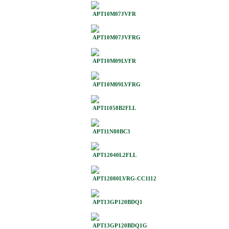
APT10M07JVFR
APT10M07JVFRG
APT10M09LVFR
APT10M09LVFRG
APT11058B2FLL
APT11N80BC3
APT12040L2FLL
APT12080LVRG-CC1112
APT13GP120BDQ1
APT13GP120BDQ1G