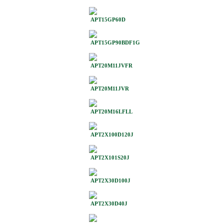
APT15GP60D
APT15GP90BDF1G
APT20M11JVFR
APT20M11JVR
APT20M16LFLL
APT2X100D120J
APT2X101S20J
APT2X30D100J
APT2X30D40J