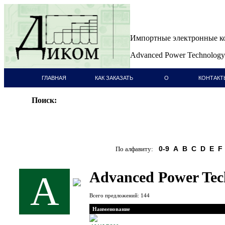
Импортные электронные 
Advanced Power Technology
ГЛАВНАЯ
КАК ЗАКАЗАТЬ
О
КОНТАКТ
СТРАНИЦА
КОМПАНИИ
Поиск:
0-9
A
B
C
D
E
F
По алфавиту:
Advanced Power Tec
A
Всего предложений: 144
Наименование