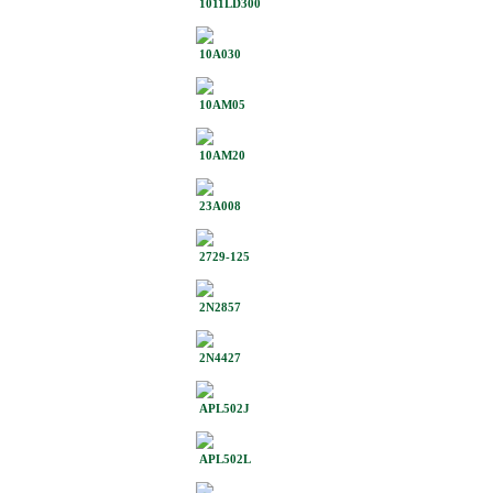
1011LD300
10A030
10AM05
10AM20
23A008
2729-125
2N2857
2N4427
APL502J
APL502L