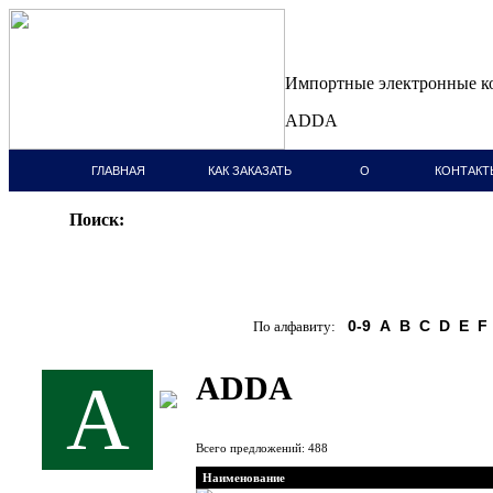
Импортные электронные 
ADDA
ГЛАВНАЯ
КАК ЗАКАЗАТЬ
О
КОНТАКТ
СТРАНИЦА
КОМПАНИИ
Поиск:
0-9
A
B
C
D
E
F
По алфавиту:
ADDA
A
Всего предложений: 488
Наименование