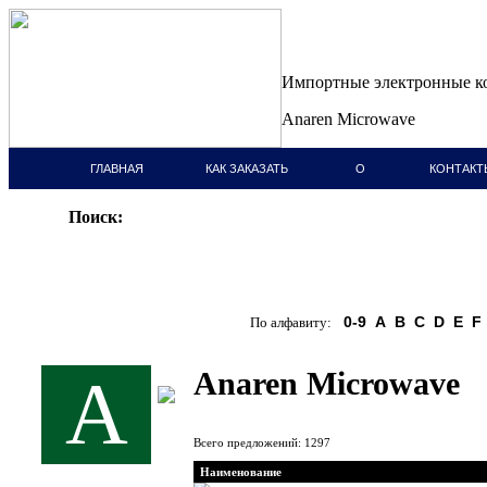
Импортные электронные 
Anaren Microwave
ГЛАВНАЯ
КАК ЗАКАЗАТЬ
О
КОНТАКТ
СТРАНИЦА
КОМПАНИИ
Поиск:
0-9
A
B
C
D
E
F
По алфавиту:
Anaren Microwave
A
Всего предложений: 1297
Наименование