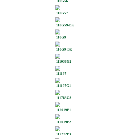
110G56
110G57
110G59-BK
110G9
110G9-BK
111038G2
111197
111197G1
111783G8
112019P1
112019P2
112272P3