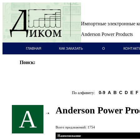
Импортные электронные 
Anderson Power Products
ГЛАВНАЯ
КАК ЗАКАЗАТЬ
О
КОНТАКТ
СТРАНИЦА
КОМПАНИИ
Поиск:
0-9
A
B
C
D
E
F
По алфавиту:
Anderson Power Pro
A
Всего предложений: 1754
Наименование