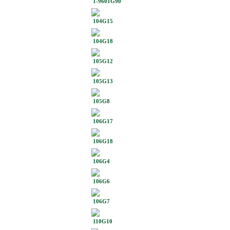
1-9601G90
104G15
104G18
105G12
105G13
105G8
106G17
106G18
106G4
106G6
106G7
110G10