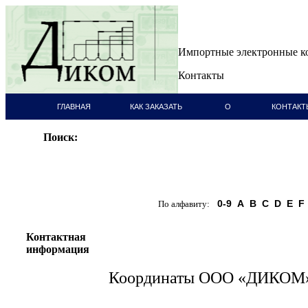
Импортные электронные 
Контакты
ГЛАВНАЯ
КАК ЗАКАЗАТЬ
О
КОНТАКТ
СТРАНИЦА
КОМПАНИИ
Поиск:
0-9
A
B
C
D
E
F
По алфавиту:
Контактная
информация
Координаты ООО «ДИКОМ