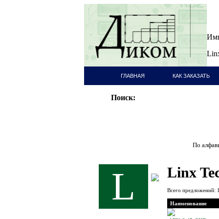
Имп
Lin
ГЛАВНАЯ
КАК ЗАКАЗАТЬ
СТРАНИЦА
Поиск:
По алфави
Linx Te
L
Всего предложений: 
Наименование