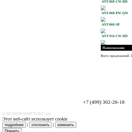
ANT-868-CW-RH
ANT-868-PW-QW
ANT-868-SP
ANT-916-CW-HD
Наименование
Всего предложений: 
Обработка персональных данных
Согласие на обработку персональных данных
+7 (499) 302-26-18
0.0026600360870361 сек
Этот веб-сайт использует cookie
|
|
подробнее
отклонить
изменить
Принять