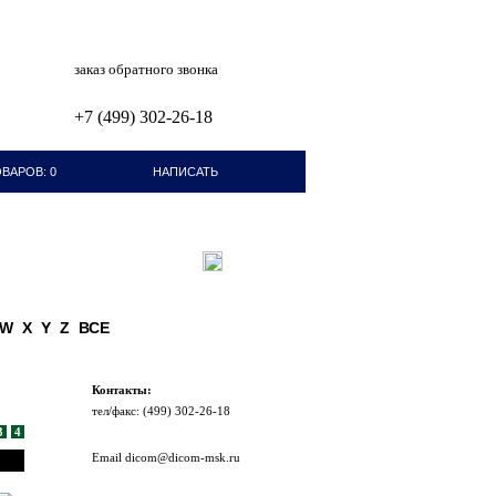
заказ обратного звонка
+7 (499) 302-26-18
ВАРОВ: 0
НАПИСАТЬ
ПИСЬМО
W
X
Y
Z
ВСЕ
Контакты:
тел/факc: (499) 302-26-18
3
4
Email dicom@dicom-msk.ru