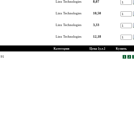
Linx Technologies
8,07
Linx Technologies
10,50
Linx Technologies
3,33
Linx Technologies
12,18
Категория
Цена [у.е.]
Купить
191
1
2
© Диком ( www.dicom-msk.su ) 2004-2026