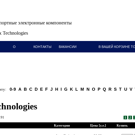
ортные электронные компоненты
x Technologies
О
КОНТАКТЫ
ВАКАНСИИ
В ВАШЕЙ КОРЗИНЕ ТО
КОМПАНИИ
0-9
A
B
C
D
E
F
J
H
I
G
K
L
M
N
O
P
Q
R
S
T
U
V
ту:
chnologies
191
1
2
Категория
Цена [у.е.]
Купить