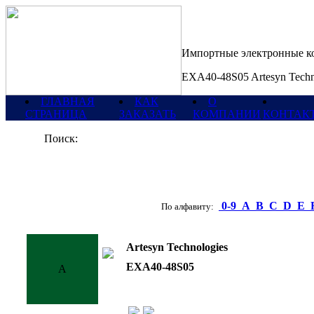
Импортные электронные 
EXA40-48S05 Artesyn Techn
ГЛАВНАЯ
КАК
О
СТРАНИЦА
ЗАКАЗАТЬ
КОМПАНИИ
КОНТАК
Поиск:
0-9
A
B
C
D
E
По алфавиту:
Artesyn Technologies
EXA40-48S05
A