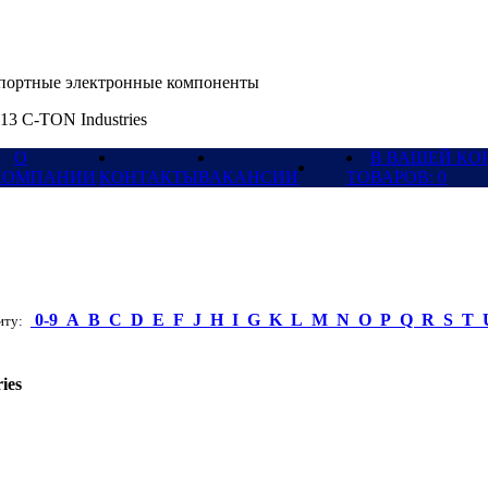
ортные электронные компоненты
13 C-TON Industries
О
В ВАШЕЙ КО
КОМПАНИИ
КОНТАКТЫ
ВАКАНСИИ
ТОВАРОВ: 0
0-9
A
B
C
D
E
F
J
H
I
G
K
L
M
N
O
P
Q
R
S
T
ту:
ies