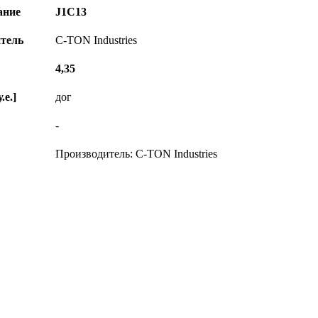
ание
J1C13
тель
C-TON Industries
4,35
.е.]
дог
-
Производитель: C-TON Industries
© Диком ( www.dicom-msk.su ) 2004-2026