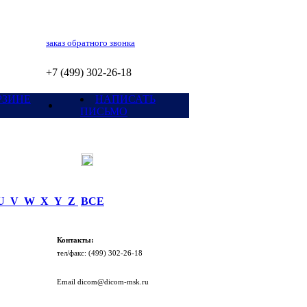
заказ обратного звонка
+7 (499) 302-26-18
РЗИНЕ
НАПИСАТЬ
ПИСЬМО
U
V
W
X
Y
Z
ВСЕ
Контакты:
тел/факc: (499) 302-26-18
Email dicom@dicom-msk.ru