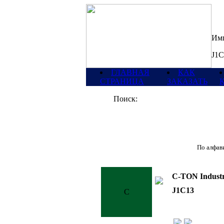
Имп
J1C
ГЛАВНАЯ
КАК
СТРАНИЦА
ЗАКАЗАТЬ
Поиск:
По алфави
C-TON Industr
J1C13
C