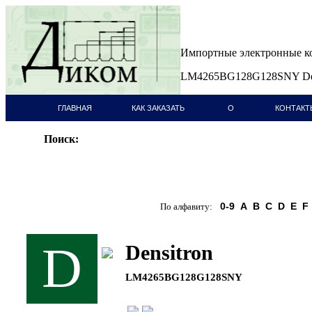
Импортные электронные 
LM4265BG128G128SNY Den
ГЛАВНАЯ
КАК ЗАКАЗАТЬ
О
КОНТАКТ
СТРАНИЦА
КОМПАНИИ
Поиск:
0-9
A
B
C
D
E
F
По алфавиту:
D
Densitron
LM4265BG128G128SNY