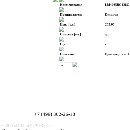
Наименование
LM4265BG128G
Производитель
Densitron
Цена [у.е.]
253,07
Опт.цена [у.е.]
дог
Год
-
Описание
Производитель: D
Обработка персональных данных
Согласие на обработку персональных данных
+7 (499) 302-26-18
0.00054192543029785 сек