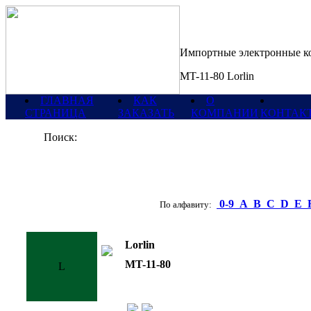
Импортные электронные 
MT-11-80 Lorlin
ГЛАВНАЯ
КАК
О
СТРАНИЦА
ЗАКАЗАТЬ
КОМПАНИИ
КОНТАК
Поиск:
0-9
A
B
C
D
E
По алфавиту:
Lorlin
MT-11-80
L