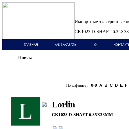
Импортные электронные 
CK1023 D-SHAFT 6.35X38
ГЛАВНАЯ
КАК ЗАКАЗАТЬ
О
КОНТАКТ
СТРАНИЦА
КОМПАНИИ
Поиск:
0-9
A
B
C
D
E
F
По алфавиту:
L
Lorlin
CK1023 D-SHAFT 6.35X38MM