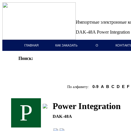
Импортные электронные 
DAK-48A Power Integration
ГЛАВНАЯ
КАК ЗАКАЗАТЬ
О
КОНТАКТ
СТРАНИЦА
КОМПАНИИ
Поиск:
0-9
A
B
C
D
E
F
По алфавиту:
P
Power Integration
DAK-48A