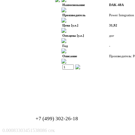
Наименование
DAK-48A
Производитель
Power Integration
Цена [у.е.]
31,92
Опт.цена [у.е.]
дог
Год
-
Описание
Производитель: P
Обработка персональных данных
Согласие на обработку персональных данных
+7 (499) 302-26-18
0.00083303451538086 сек